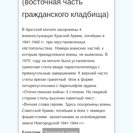
(восточная часть
гражданского кладбища)
В братской могиле захоронены 4
военнослужащих Красной Армии, погибших в
1941-1942 гг. при неустановленных
обстоятельствах. Номера воинских частей, к
которым принадлежали воины, не выявлены. В
1970 году на могиле была установлена
гранитная стела ввиде параллелепипеда с
прямоугольным завершением. К верхней части
стелы врезан гранитный блок в форме
четырехугольника с барельефом ордена
«Отечественная война» 3 степени. На лицевой
стороне стелы высечен памятный текст :
«Вечная слава героям. Здесь похоронены воины
Советской Армии, погибшие в боях с немецко-
фашистскими захватчиками за освобождение
земли Новгородской 1941-1944 гг»
Категории:
Поклонный туризм