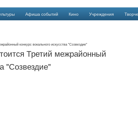
ультуры
Афиша событий
Кино
Учреждения
Творче
межрайонный конкурс вокального искусства "Созвездие"
остоится Третий межрайонный
а "Созвездие"