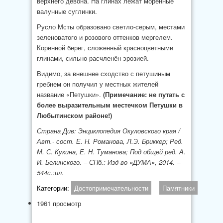
верхнего девона. На глинах лежат моренные
валунные суглинки.
Русло Мсты образовано светло-серым, местами
зеленоватого и розового оттенков мергелем.
Коренной берег, сложенный красноцветными
глинами, сильно расчленён эрозией.
Видимо, за внешнее сходство с петушиным
гребнем он получил у местных жителей
название «Петушки».
(Примечание: не путать с
более выразительным местечком Петушки в
Любытинском районе!)
Страна Див: Энциклопедия Окуловского края /
Авт.- сост. Е. Н. Романова, Л.Э. Бриккер; Ред.
М. С. Кукина, Е. Н. Туманова; Под общей ред. А.
И. Белинского. – СПб.: Изд-во «ДУМА», 2014. –
544с.:ил.
Категории:
Достопримечательности
Памятники
1961 просмотр