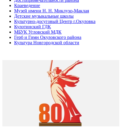
Достопримечательности района
Краеведение
Музей имени Н. Н. Миклухо-Маклая
Детские музыкальные школы
Культурно-досуговый Центр г.Окуловка
Кулотинский ГДК
МБУК Угловский МДК
Герб и Гимн Окуловского района
Культура Новгородской области