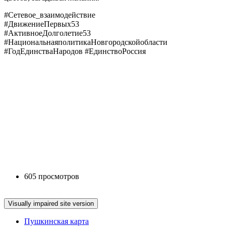
#Сетевое_взаимодействие
#ДвижениеПервых53
#АктивноеДолголетие53
#НациональнаяполитикаНовгородскойобласти
#ГодЕдинстваНародов #ЕдинствоРоссия
605 просмотров
Пушкинская карта