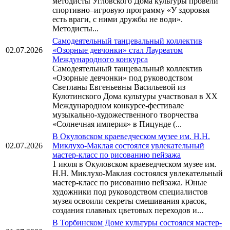
методисты Угловского Дома культуры провели
спортивно–игровую программу «У здоровья
есть враги, с ними дружбы не води».
Методисты...
Самодеятельный танцевальный коллектив
02.07.2026
«Озорные девчонки» стал Лауреатом
Международного конкурса
Самодеятельный танцевальный коллектив
«Озорные девчонки» под руководством
Светланы Евгеньевны Васильевой из
Кулотинского Дома культуры участвовал в XX
Международном конкурсе-фестивале
музыкально-художественного творчества
«Солнечная империя» в Пицунде (...
В Окуловском краеведческом музее им. Н.Н.
02.07.2026
Миклухо-Маклая состоялся увлекательный
мастер-класс по рисованию пейзажа
1 июля в Окуловском краеведческом музее им.
Н.Н. Миклухо-Маклая состоялся увлекательный
мастер-класс по рисованию пейзажа. Юные
художники под руководством специалистов
музея освоили секреты смешивания красок,
создания плавных цветовых переходов и...
В Торбинском Доме культуры состоялся мастер-