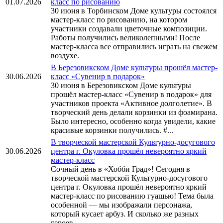
01.07.2026
класс по рисованию
30 июня в Торбинском Доме культуры состоялся
мастер-класс по рисованию, на котором
участники создавали цветочные композиции.
Работы получились великолепными! После
мастер-класса все отправились играть на свежем
воздухе.
В Березовикском Доме культуры прошёл мастер-
30.06.2026
класс «Сувенир в подарок»
30 июня в Березовикском Доме культуры
прошёл мастер-класс «Сувенир в подарок» для
участников проекта «Активное долголетие». В
творческий день делали корзинки из фоамирана.
Было интересно, особенно когда увидели, какие
красивые корзинки получились. #...
В творческой мастерской Культурно‑досугового
30.06.2026
центра г. Окуловка прошёл невероятно яркий
мастер‑класс
Сочный день в «Хобби Град»! Сегодня в
творческой мастерской Культурно‑досугового
центра г. Окуловка прошёл невероятно яркий
мастер‑класс по рисованию гуашью! Тема была
особенной — мы изображали персонажа,
который кусает арбуз. И сколько же разных
героев...