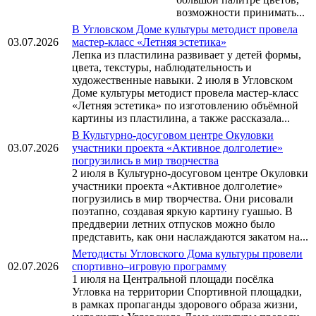
возможности принимать...
В Угловском Доме культуры методист провела
03.07.2026
мастер-класс «Летняя эстетика»
Лепка из пластилина развивает у детей формы,
цвета, текстуры, наблюдательность и
художественные навыки. 2 июля в Угловском
Доме культуры методист провела мастер-класс
«Летняя эстетика» по изготовлению объёмной
картины из пластилина, а также рассказала...
В Культурно-досуговом центре Окуловки
03.07.2026
участники проекта «Активное долголетие»
погрузились в мир творчества
2 июля в Культурно-досуговом центре Окуловки
участники проекта «Активное долголетие»
погрузились в мир творчества. Они рисовали
поэтапно, создавая яркую картину гуашью. В
преддверии летних отпусков можно было
представить, как они наслаждаются закатом на...
Методисты Угловского Дома культуры провели
02.07.2026
спортивно–игровую программу
1 июля на Центральной площади посёлка
Угловка на территории Спортивной площадки,
в рамках пропаганды здорового образа жизни,