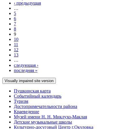
‹ предыдущая
…
5
6
7
8
9
10
11
12
13
…
следующая ›
последняя »
Пушкинская карта
Событийный календарь
Туризм
Достопримечательности района
Краеведение
Музей имени Н. Н. Миклухо-Маклая
Детские музыкальные школы
Культурно-досуговый Центр г.Окуловка