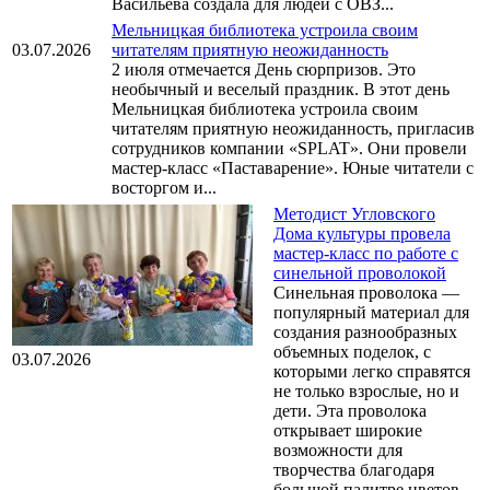
Васильева создала для людей с ОВЗ...
Мельницкая библиотека устроила своим
03.07.2026
читателям приятную неожиданность
2 июля отмечается День сюрпризов. Это
необычный и веселый праздник. В этот день
Мельницкая библиотека устроила своим
читателям приятную неожиданность, пригласив
сотрудников компании «SPLAT». Они провели
мастер-класс «Паставарение». Юные читатели с
восторгом и...
Методист Угловского
Дома культуры провела
мастер-класс по работе с
синельной проволокой
Синельная проволока —
популярный материал для
создания разнообразных
объемных поделок, с
03.07.2026
которыми легко справятся
не только взрослые, но и
дети. Эта проволока
открывает широкие
возможности для
творчества благодаря
большой палитре цветов,