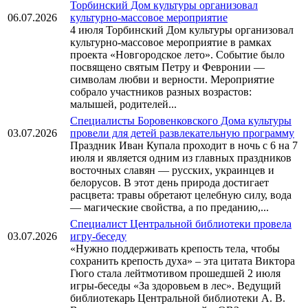
Торбинский Дом культуры организовал
06.07.2026
культурно-массовое мероприятие
4 июля Торбинский Дом культуры организовал
культурно-массовое мероприятие в рамках
проекта «Новгородское лето». Событие было
посвящено святым Петру и Февронии —
символам любви и верности. Мероприятие
собрало участников разных возрастов:
малышей, родителей...
Специалисты Боровенковского Дома культуры
03.07.2026
провели для детей развлекательную программу
Праздник Иван Купала проходит в ночь с 6 на 7
июля и является одним из главных праздников
восточных славян — русских, украинцев и
белорусов. В этот день природа достигает
расцвета: травы обретают целебную силу, вода
— магические свойства, а по преданию,...
Специалист Центральной библиотеки провела
03.07.2026
игру-беседу
«Нужно поддерживать крепость тела, чтобы
сохранить крепость духа» – эта цитата Виктора
Гюго стала лейтмотивом прошедшей 2 июля
игры-беседы «За здоровьем в лес». Ведущий
библиотекарь Центральной библиотеки А. В.