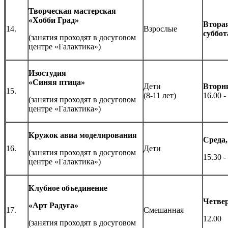
Творческая мастерская
«Хобби Град»
Вторая
14.
Взрослые
суббот
(занятия проходят в досуговом
центре «Галактика»)
Изостудия
«Синяя птица»
Дети
Вторни
15.
(8-11 лет)
16.00 -
(занятия проходят в досуговом
центре «Галактика»)
Кружок авиа моделирования
Среда,
16.
Дети
(занятия проходят в досуговом
15.30 -
центре «Галактика»)
Клубное объединение
Четве
«Арт Радуга»
17.
Смешанная
12.00
(занятия проходят в досуговом