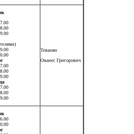
ик
7.00
8.00
9.00
ителями)
9.00
Теванян
0.00
рг
Ованес Григорович
7.00
8.00
9.00
ца
7.00
8.00
9.00
ик
6.00
0.00
рг