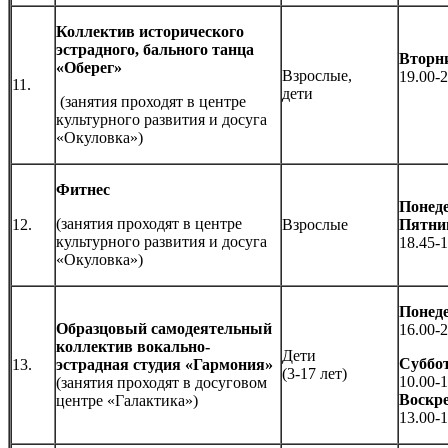
Коллектив исторического
эстрадного, бального танца
Вторн
«Оберег»
Взрослые,
19.00-2
11.
дети
(занятия проходят в центре
культурного развития и досуга
«Окуловка»)
Фитнес
Понеде
(занятия проходят в центре
12.
Взрослые
Пятни
культурного развития и досуга
18.45-1
«Окуловка»)
Понед
Образцовый самодеятельный
16.00-2
коллектив вокально-
Дети
Суббо
13.
эстрадная студия «Гармония»
(3-17 лет)
10.00-1
(занятия проходят в досуговом
Воскре
центре «Галактика»)
13.00-1