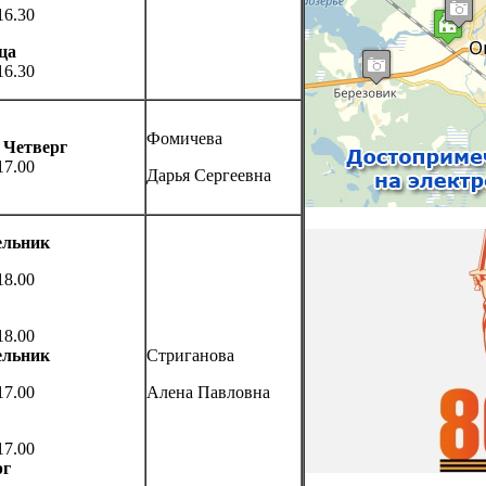
16.30
ца
16.30
Фомичева
 Четверг
17.00
Дарья Сергеевна
ельник
18.00
18.00
ельник
Стриганова
17.00
Алена Павловна
17.00
рг