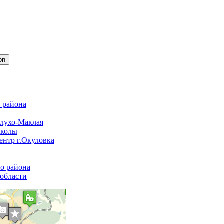
 района
лухо-Маклая
школы
ентр г.Окуловка
го района
 области