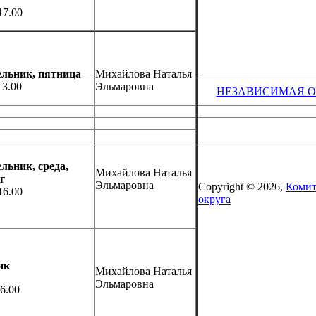
17.00
ельник, пятница
Михайлова Наталья
13.00
Эльмаровна
НЕЗАВИСИМАЯ О
льник, среда,
Михайлова Наталья
г
Эльмаровна
Copyright © 2026,
Комит
16.00
округа
ик
Михайлова Наталья
Эльмаровна
6.00