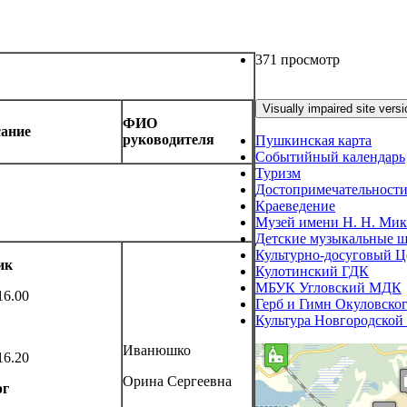
371 просмотр
ФИО
сание
руководителя
Пушкинская карта
Событийный календарь
Туризм
Достопримечательности
Краеведение
Музей имени Н. Н. Мик
Детские музыкальные 
Культурно-досуговый Ц
ик
Кулотинский ГДК
МБУК Угловский МДК
16.00
Герб и Гимн Окуловско
Культура Новгородской
Иванюшко
16.20
Орина Сергеевна
рг