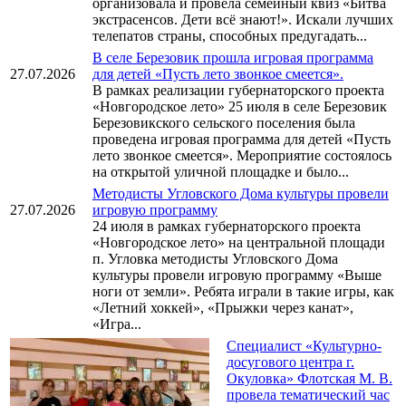
организовала и провела семейный квиз «Битва
экстрасенсов. Дети всё знают!». Искали лучших
телепатов страны, способных предугадать...
В селе Березовик прошла игровая программа
27.07.2026
для детей «Пусть лето звонкое смеется».
В рамках реализации губернаторского проекта
«Новгородское лето» 25 июля в селе Березовик
Березовикского сельского поселения была
проведена игровая программа для детей «Пусть
лето звонкое смеется». Мероприятие состоялось
на открытой уличной площадке и было...
Методисты Угловского Дома культуры провели
27.07.2026
игровую программу
24 июля в рамках губернаторского проекта
«Новгородское лето» на центральной площади
п. Угловка методисты Угловского Дома
культуры провели игровую программу «Выше
ноги от земли». Ребята играли в такие игры, как
«Летний хоккей», «Прыжки через канат»,
«Игра...
Специалист «Культурно-
досугового центра г.
Окуловка» Флотская М. В.
провела тематический час