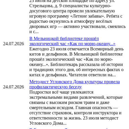
23 июля на детской площадке по адресу ул.
Стрельцова, д. 9 специалисты культурно-
досугового центра провели увлекательную
игровую программу «Летние забавы». Ребята с
радостью окунулись в атмосферу весёлых
дворовых игр — активно участвовали, смеялись
и с...
В Мельницкой библиотеке прошёл
24.07.2026
экологический час «Как по морю-океану...»
Ежегодно 23 июля отмечается Всемирный день
китов и дельфинов. В Мельницкой библиотеке
прошёл экологический час «Как по морю-
океану...». Библиотекарь рассказала об истории
и традициях этого дня, об интересных фактах о
китах и дельфинах. Читатели ответили на...
Методист Угловского Дома культуры провела
24.07.2026
профилактическую беседу
Подростки всё чаще увлекаются
экстремальными видами развлечений, которые
связаны с высоким риском травм и даже
смертельным исходом. Главная опасность —
отсутствие страховок, контроля инструктора и
ответственности за жизнь. 23 июля методист
Угловского Дома...