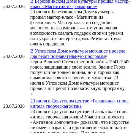
В Березовикском Доме культуры прошёл мастер-
24.07.2026
класс «Магнитик из фоамирана»
23 июля в Березовикском Доме культуры
прошёл мастер-класс «Магнитик из
фоамирана». Мастер-класс по созданию
магнитов из фоамирана — это уникальная
возможность сделать подарок своими руками
или украсить интерьер дома. Результат труда
очень порадовал...
В Угловском Доме культуры методист провела
24.07.2026
для ребят познавательную программу
Герои Великой Отечественной войны 1941-1945
годов, защищавшие свою землю. Звание Героя
получили не только воины, но и города как
символ массового героизма и мужества. 23
июля в Угловском Доме культуры методист
провела для ребят познавательную программу
«...
23 июля в Досуговом центре «Галактика» снова
23.07.2026
кипела творческая жизнь
23 июля в Досуговом центре «Галактика» снова
кипела творческая жизнь! Участники проекта
«Активное долголетие» доказали, что искусство
не имеет возраста, а вдохновение можно найти
в самых простых вещах. Под чутким