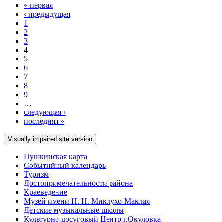
« первая
‹ предыдущая
1
2
3
4
5
6
7
8
9
…
следующая ›
последняя »
Пушкинская карта
Событийный календарь
Туризм
Достопримечательности района
Краеведение
Музей имени Н. Н. Миклухо-Маклая
Детские музыкальные школы
Культурно-досуговый Центр г.Окуловка